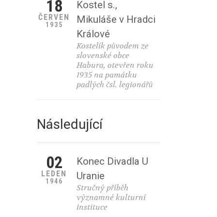
18
Kostel s.,
ČERVEN
Mikuláše v Hradci
1935
Králové
Kostelík původem ze
slovenské obce
Habura, otevřen roku
1935 na památku
padlých čsl. legionářů
Následující
02
Konec Divadla U
LEDEN
Uranie
1946
Stručný příběh
významné kulturní
instituce