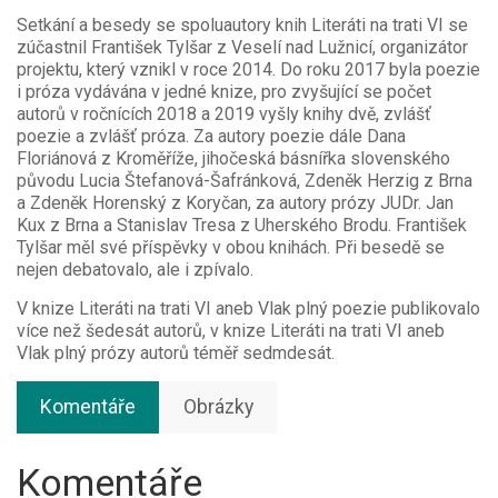
Setkání a besedy se spoluautory knih Literáti na trati VI se
zúčastnil František Tylšar z Veselí nad Lužnicí, organizátor
projektu, který vznikl v roce 2014. Do roku 2017 byla poezie
i próza vydávána v jedné knize, pro zvyšující se počet
autorů v ročnících 2018 a 2019 vyšly knihy dvě, zvlášť
poezie a zvlášť próza. Za autory poezie dále Dana
Floriánová z Kroměříže, jihočeská básnířka slovenského
původu Lucia Štefanová-Šafránková, Zdeněk Herzig z Brna
a Zdeněk Horenský z Koryčan, za autory prózy JUDr. Jan
Kux z Brna a Stanislav Tresa z Uherského Brodu. František
Tylšar měl své příspěvky v obou knihách. Při besedě se
nejen debatovalo, ale i zpívalo.
V knize Literáti na trati VI aneb Vlak plný poezie publikovalo
více než šedesát autorů, v knize Literáti na trati VI aneb
Vlak plný prózy autorů téměř sedmdesát.
Komentáře
Obrázky
Komentáře