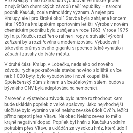
Pro Kralupy mělo rozhodnutí
vybudovat ve městě jeden
z největších chemických závodů naší republiky – národní
podnik Kaučuk, zcela mimořádný význam. A nejen pro
Kralupy, ale i pro široké okolí. Stavba byla zahájena koncem
léta 1958 na kralupském sportovním letišti. Výroba v novém
chemickém podniku byla zahájena v roce 1963. V roce 1975
byl n. p. Kaučuk rozšířen o rafinerii ropy a stávající výrobní
zařízení byla rozšiřována a modernizována. Vybudování
takového průmyslového gigantu si pochopitelně vynutilo i
zásadní zásahy do tváře města.
V druhé části Kralup, v Lobečku, nedaleko od nového
závodu, rychle pokračovala stavba nového sídliště s více
než 1 000 byty, bylo vybudováno i nové koupaliště,
Společenský dům s kinem a víceúčelovým sálem, budova
bývalého ONV byla adaptována na nemocnici.
Zároveň s výstavbou závodu bylo nutné rozhodnout, kam
bude ukládán popílek z velké spalovny. Jako nejvhodnější
úložiště bylo vybráno velké nelahozevské údolí Ovčín, ležící
přímo naproti přes Vltavu. Na obec Nelahozeves to mělo
krajně negativní dopad. Popílek byl hnán z Kaučuku vodním
potrubím přes Vltavu a ukládán za vysokou hráz, která údolí