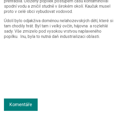
přehradila. Uložený popílek postupem času kontaminoval
spodní vodu a zničil studně v širokém okolí. Kaučuk musel
proto v celé obci vybudovat vodovod.
Údolí bylo odjakživa doménou nelahozevských dětí, které si
tam chodily hrát. Byl tam i velký ovčín, hájovna a rozlehlé
sady. Vše zmizelo pod vysokou vrstvou naplaveného
popílku. Inu, byla to nutná daň industrializaci oblasti.
Komentáře