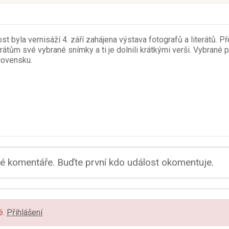
t byla vernisáží 4. září zahájena výstava fotografů a literátů. P
erátům své vybrané snímky a ti je dolnili krátkými verši. Vybrané
Slovensku.
 komentáře. Buďte první kdo událost okomentuje.
é.
Přihlášení