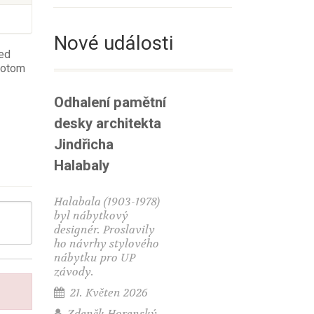
Nové události
řed
 potom
Odhalení pamětní
desky architekta
Jindřicha
Halabaly
Halabala (1903-1978)
byl nábytkový
designér. Proslavily
ho návrhy stylového
nábytku pro UP
závody.
21. Květen 2026
Zdeněk Horenský