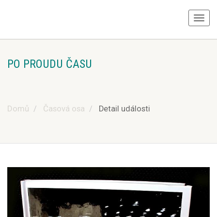
PO PROUDU ČASU
Domů
Časová osa
Detail události