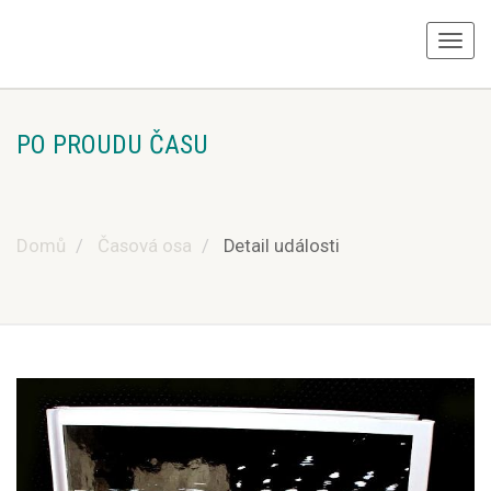
PO PROUDU ČASU
Domů
Časová osa
Detail události