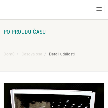
PO PROUDU ČASU
Domů
Časová osa
Detail události