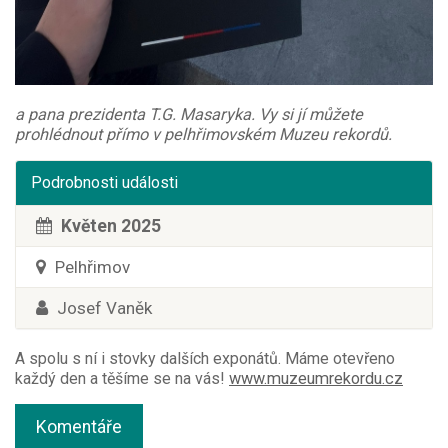
a pana prezidenta T.G. Masaryka. Vy si jí můžete
prohlédnout přímo v pelhřimovském Muzeu rekordů.
Podrobnosti události
Květen 2025
Pelhřimov
Josef Vaněk
A spolu s ní i stovky dalších exponátů. Máme otevřeno
každý den a těšíme se na vás!
www.muzeumrekordu.cz
Komentáře