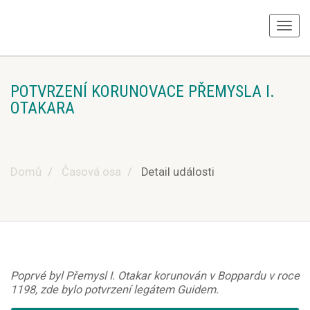
POTVRZENÍ KORUNOVACE PŘEMYSLA I.
OTAKARA
Domů
Časová osa
Detail události
Poprvé byl Přemysl I. Otakar korunován v Boppardu v roce
1198, zde bylo potvrzení legátem Guidem.