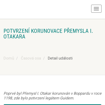
POTVRZENÍ KORUNOVACE PŘEMYSLA I.
OTAKARA
Domů
Časová osa
Detail události
Poprvé byl Přemysl I. Otakar korunován v Boppardu v roce
1198, zde bylo potvrzení legátem Guidem.