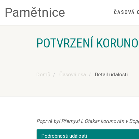
Pamětnice
ČASOVÁ 
POTVRZENÍ KORUNO
Domů
Časová osa
Detail události
Poprvé byl Přemysl I. Otakar korunován v Bop
Podrobnosti události