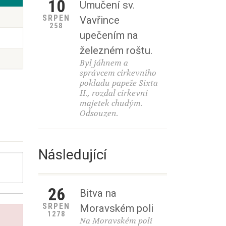
10
Umučení sv.
SRPEN
Vavřince
258
upečením na
železném roštu.
Byl jáhnem a
správcem církevního
pokladu papeže Sixta
II., rozdal církevní
majetek chudým.
Odsouzen.
Následující
26
Bitva na
SRPEN
Moravském poli
1278
Na Moravském poli