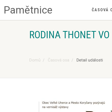
Pamětnice
ČASOVÁ 
RODINA THONET VO
Domů
Časová osa
Detail události