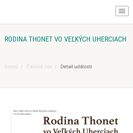
RODINA THONET VO VEĽKÝCH UHERCIACH
Domů
Časová osa
Detail události