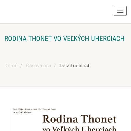
RODINA THONET VO VEĽKÝCH UHERCIACH
Domů
Časová osa
Detail události