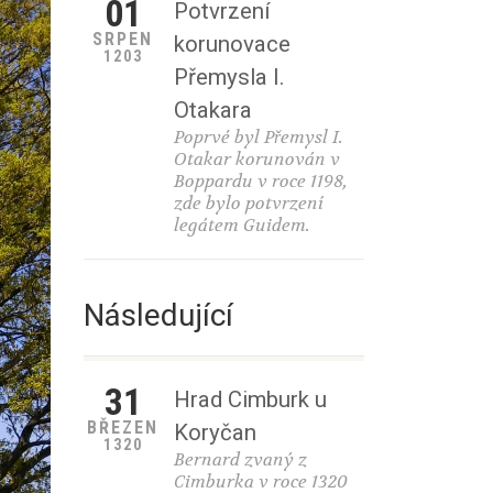
01
Potvrzení
SRPEN
korunovace
1203
Přemysla I.
Otakara
Poprvé byl Přemysl I.
Otakar korunován v
Boppardu v roce 1198,
zde bylo potvrzení
legátem Guidem.
Následující
31
Hrad Cimburk u
BŘEZEN
Koryčan
1320
Bernard zvaný z
Cimburka v roce 1320