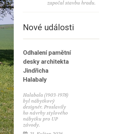
započal stavbu hradu.
Nové události
Odhalení pamětní
desky architekta
Jindřicha
Halabaly
Halabala (1903-1978)
byl nábytkový
designér. Proslavily
ho návrhy stylového
nábytku pro UP
závody.
21. Květen 2026