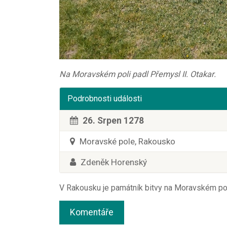
Na Moravském poli padl Přemysl II. Otakar.
Podrobnosti události
26. Srpen 1278
Moravské pole, Rakousko
Zdeněk Horenský
V Rakousku je památník bitvy na Moravském pol
Komentáře