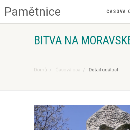
Pamětnice
ČASOVÁ 
BITVA NA MORAVSK
Domů
Časová osa
Detail události