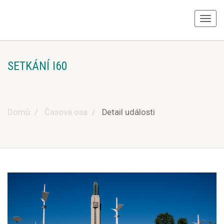
SETKÁNÍ I60
Domů
Časová osa
Detail události