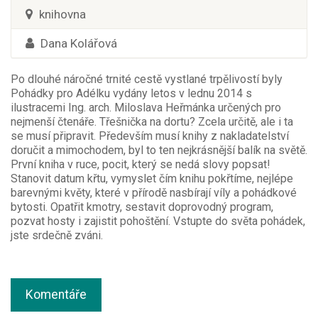
knihovna
Dana Kolářová
Po dlouhé náročné trnité cestě vystlané trpělivostí byly
Pohádky pro Adélku vydány letos v lednu 2014 s
ilustracemi Ing. arch. Miloslava Heřmánka určených pro
nejmenší čtenáře. Třešnička na dortu? Zcela určitě, ale i ta
se musí připravit. Především musí knihy z nakladatelství
doručit a mimochodem, byl to ten nejkrásnější balík na světě.
První kniha v ruce, pocit, který se nedá slovy popsat!
Stanovit datum křtu, vymyslet čím knihu pokřtíme, nejlépe
barevnými květy, které v přírodě nasbírají víly a pohádkové
bytosti. Opatřit kmotry, sestavit doprovodný program,
pozvat hosty i zajistit pohoštění. Vstupte do světa pohádek,
jste srdečně zváni.
Komentáře