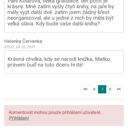
Paní Kolářová, velká gratulace. ten pocit je
krásný. Mně zatím vyšly čtyři knihy, na jaře by
měly vyjít další dvě. zatím jsem žádný křest
neorganizoval, ale u jedné z nich by měla být
velká sláva. Kdy bude vaše další kniha?
Helenka Červenka
07:02 24. 12. 2019
Krásná chvilka, kdy se narodí knížka, Matko,
právem buď na tuto dceru hrdá!
1
Komentovat mohou pouze přihlášení uživatelé.
Přihlášení