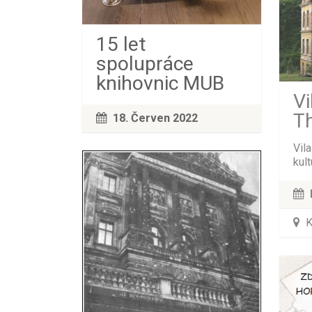
15 let
spolupráce
knihovnic MUB
Vi
T
18. Červen 2022
Vil
kul
K