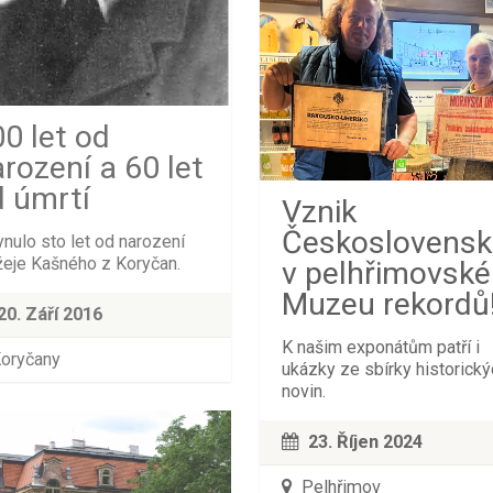
0 let od
rození a 60 let
d úmrtí
Vznik
Českoslovens
ynulo sto let od narození
žeje Kašného z Koryčan.
v pelhřimovsk
Muzeu rekordů
20. Září 2016
K našim exponátům patří i
oryčany
ukázky ze sbírky historick
novin.
23. Říjen 2024
Pelhřimov