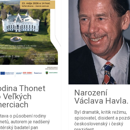
odina Thonet
Narození
o Veľkých
Václava Havla.
herciach
Byl dramatik, kritik režimu,
tava o působení rodiny
spisovatel, disident a pozdě
netů, autorem je nadšený
československý i český
térský badatel pan
prezident.