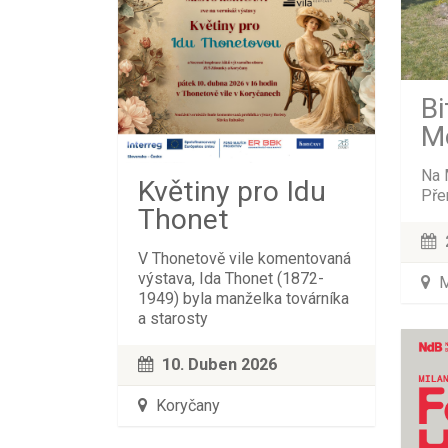
Bi
M
Na 
Květiny pro Idu
Přem
Thonet
V Thonetově vile komentovaná
výstava, Ida Thonet (1872-
M
1949) byla manželka továrníka
a starosty
10. Duben 2026
Koryčany