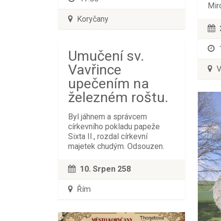
Mir
Koryčany
Umučení sv.
Vavřince
V
upečením na
železném roštu.
Byl jáhnem a správcem
církevního pokladu papeže
Sixta II., rozdal církevní
majetek chudým. Odsouzen.
10. Srpen 258
Řím