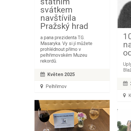
státním
svátkem
navštívila
Pražský hrad
10
a pana prezidenta T.G.
na
Masaryka. Vy si jí můžete
prohlédnout přímo v
o
pelhřimovském Muzeu
rekordů.
Upl
Bla
Květen 2025
Pelhřimov
K