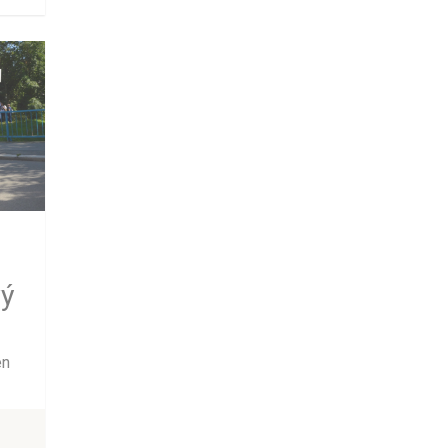
vý
en