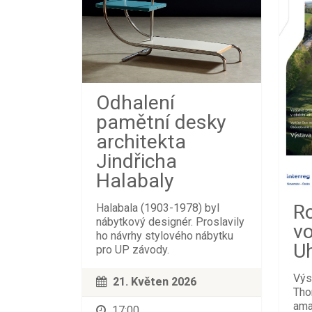
Odhalení
pamětní desky
architekta
Jindřicha
Halabaly
R
Halabala (1903-1978) byl
nábytkový designér. Proslavily
v
ho návrhy stylového nábytku
U
pro UP závody.
Výs
21. Květen 2026
Tho
ama
17:00