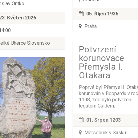
oslav Ontko.
05. Říjen 1936
23. Květen 2026
Praha
14:00
elké Uherce Slovensko
Potvrzení
korunovace
Přemysla I.
Otakara
Poprvé byl Přemysl I. Otak
korunován v Boppardu v ro
1198, zde bylo potvrzení
legátem Guidem.
01. Srpen 1203
Merseburk v Sasku