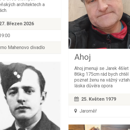
eňských architektech a
ách.
27. Březen 2026
19:00
rno Mahenovo divadlo
Ahoj
Ahoj jmenuji se Jarek 46let
86kg 175cm rád bych chtěl
poznat ženu na vážný vztah
láska důvěra opora
25. Květen 1979
Jaroměř