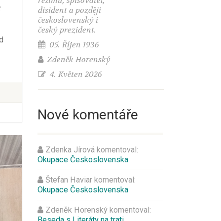
režimu, spisovatel,
é
disident a později
československý i
český prezident.
od
05. Říjen 1936
Zdeněk Horenský
4. Květen 2026
Nové komentáře
Zdenka Jírová
komentoval:
Okupace Československa
Štefan Haviar
komentoval:
Okupace Československa
Zdeněk Horenský
komentoval:
Beseda s Literáty na trati.