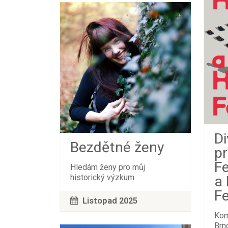
Di
Bezdětné ženy
p
Fe
Hledám ženy pro můj
historický výzkum
a
Fe
Listopad 2025
Kom
Brn