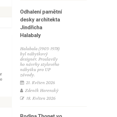
Odhalení pamětní
desky architekta
Jindřicha
Halabaly
Halabala (1903-1978)
byl nábytkový
designér. Proslavily
ho návrhy stylového
nábytku pro UP
ar
závody.
ce
21. Květen 2026
Zdeněk Horenský
18. Květen 2026
Rodina Thonet vo