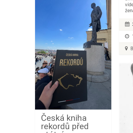
víd
žen
B
Česká kniha
rekordů před