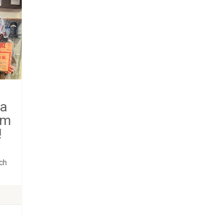
ka
ém
!
ých