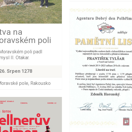
tva na
oravském poli
Moravském poli padl
ysl II. Otakar.
26. Srpen 1278
oravské pole, Rakousko