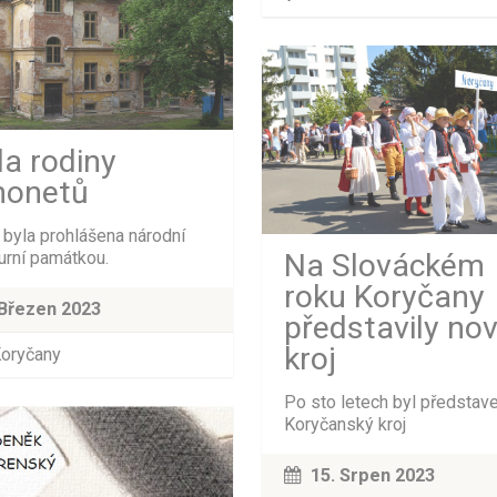
la rodiny
honetů
a byla prohlášena národní
Na Slováckém
turní památkou.
roku Koryčany
Březen 2023
představily no
kroj
oryčany
Po sto letech byl představ
Koryčanský kroj
15. Srpen 2023