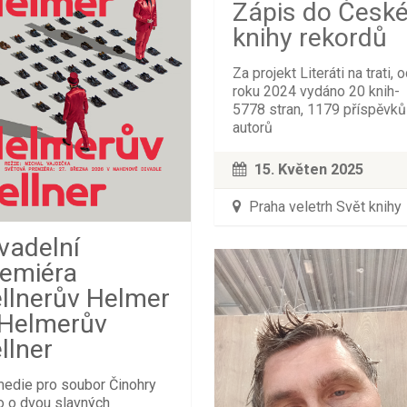
Zápis do Česk
knihy rekordů
Za projekt Literáti na trati, 
roku 2024 vydáno 20 knih-
5778 stran, 1179 příspěvků
autorů
15. Květen 2025
Praha veletrh Svět knihy
vadelní
remiéra
llnerův Helmer
 Helmerův
llner
edie pro soubor Činohry
o o dvou slavných