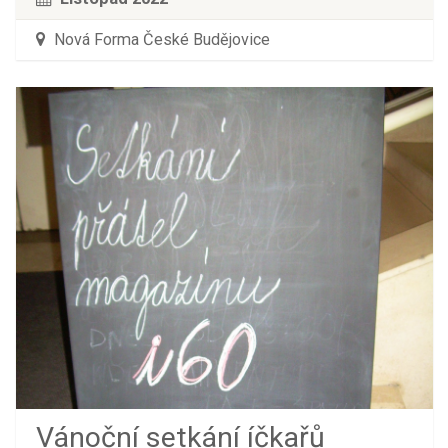
Nová Forma České Budějovice
Vánoční setkání íčkařů