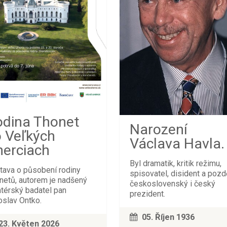
odina Thonet
Narození
o Veľkých
Václava Havla.
herciach
Byl dramatik, kritik režimu,
tava o působení rodiny
spisovatel, disident a pozdě
netů, autorem je nadšený
československý i český
térský badatel pan
prezident.
oslav Ontko.
05. Říjen 1936
23. Květen 2026