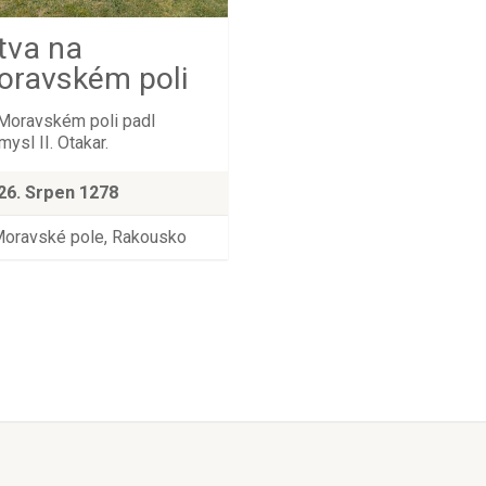
tva na
oravském poli
Moravském poli padl
ysl II. Otakar.
26. Srpen 1278
oravské pole, Rakousko