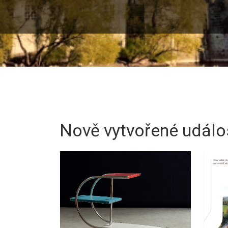
Pamětnice umož
Nově vytvořené událo