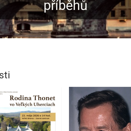
nuje vytvářet vlastní 
sti