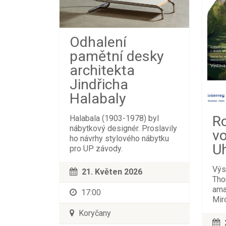
Odhalení
pamětní desky
architekta
Jindřicha
Halabaly
R
Halabala (1903-1978) byl
nábytkový designér. Proslavily
v
ho návrhy stylového nábytku
U
pro UP závody.
Výs
21. Květen 2026
Tho
ama
17:00
Mir
Koryčany