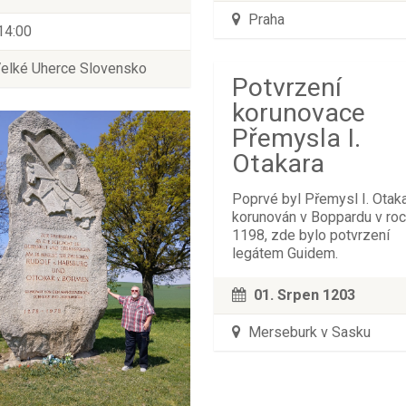
Praha
14:00
elké Uherce Slovensko
Potvrzení
korunovace
Přemysla I.
Otakara
Poprvé byl Přemysl I. Otak
korunován v Boppardu v ro
1198, zde bylo potvrzení
legátem Guidem.
01. Srpen 1203
Merseburk v Sasku