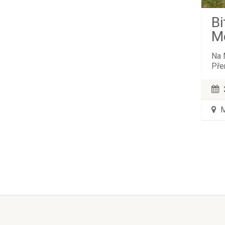
Bi
M
Na 
Přem
M