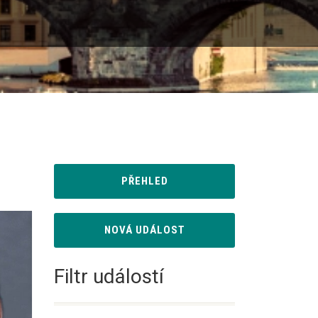
rodinné kroniky
PŘEHLED
NOVÁ UDÁLOST
Filtr událostí