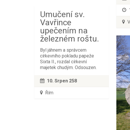
Umučení sv.
Vavřince
V
upečením na
železném roštu.
Byl jáhnem a správcem
církevního pokladu papeže
Sixta II., rozdal církevní
majetek chudým. Odsouzen.
10. Srpen 258
Řím