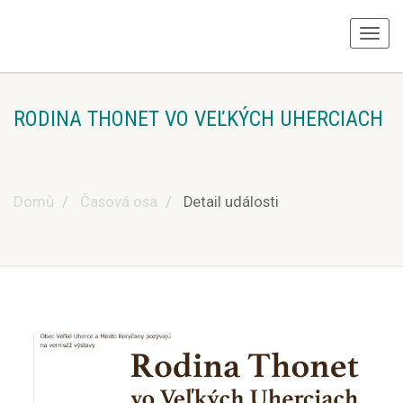
RODINA THONET VO VEĽKÝCH UHERCIACH
Domů
Časová osa
Detail události